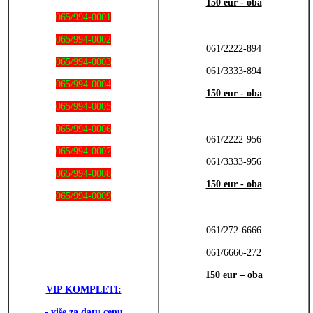
150 eur - oba
065/994-0001
065/994-0002
061/2222-894
065/994-0003
061/3333-894
065/994-0004
150 eur - oba
065/994-0005
065/994-0006
061/2222-956
065/994-0007
061/3333-956
065/994-0008
150 eur - oba
065/994-0009
061/272-6666
061/6666-272
150 eur – oba
VIP KOMPLETI:
- više za datu cenu