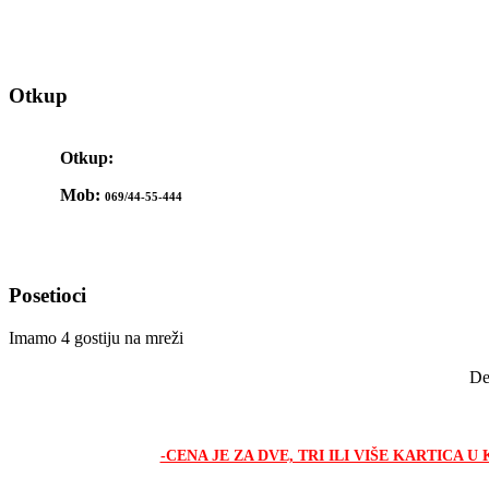
Otkup
Otkup:
Mob:
069/44-55-444
Posetioci
Imamo 4 gostiju na mreži
De
-CENA JE ZA DVE, TRI ILI VIŠE KARTICA 