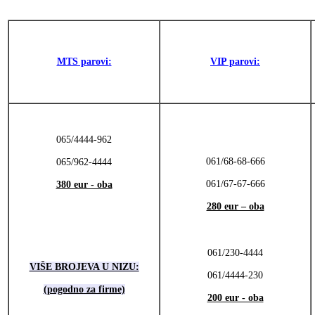
MTS parovi:
VIP parovi:
065/4444-962
061/68-68-666
065/962-4444
061/67-67-666
380 eur - oba
280 eur – oba
061/230-4444
VIŠE BROJEVA U NIZU:
061/4444-230
(pogodno za firme)
200 eur - oba